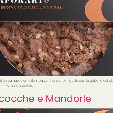
chi cerca nuove emozioni senza rinunciare al gusto con la golosità del cio
turo più sostenibile.
icocche e Mandorle