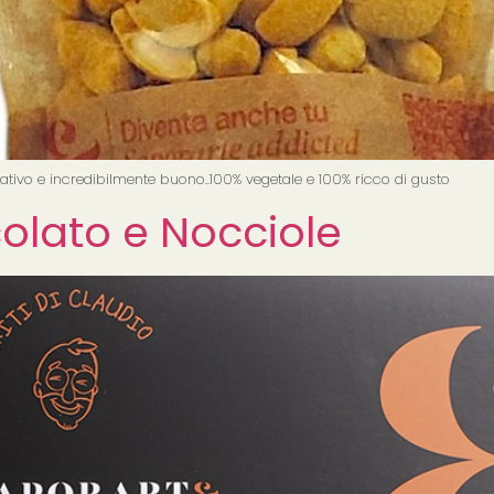
ativo e incredibilmente buono..100% vegetale e 100% ricco di gusto
olato e Nocciole