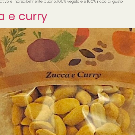
ativo e incredibilmente buono..100% vegetale e 100% ricco di gusto
a e curry