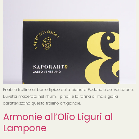
Friabile frollino al burro tipico della pianura Padana e del veneziano.
L’uvetta macerata nel rhum, i pinoli e la farina di mais gialla
caratterizzano questo frollino artigianale.
Armonie all’Olio Liguri al
Lampone