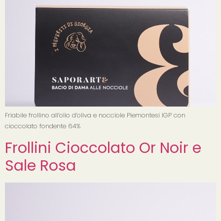
Friabile frollino all’olio d’oliva e nocciole Piemontesi IGP con
cioccolato fondente 64%
Frollini Cioccolato Or Noir e
Sale Rosa