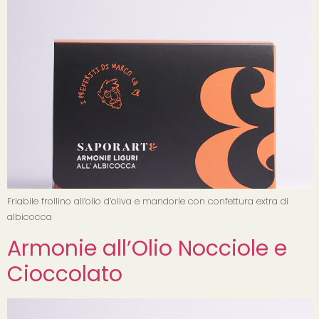
Friabile frollino all’olio d’oliva e mandorle con confettura extra di
albicocca
Armonie all’Olio Nocciole e
Cioccolato