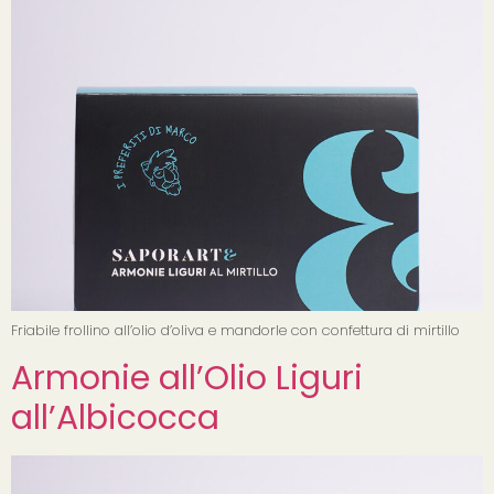
Friabile frollino all’olio d’oliva e mandorle con confettura di mirtillo
Armonie all’Olio Liguri
all’Albicocca