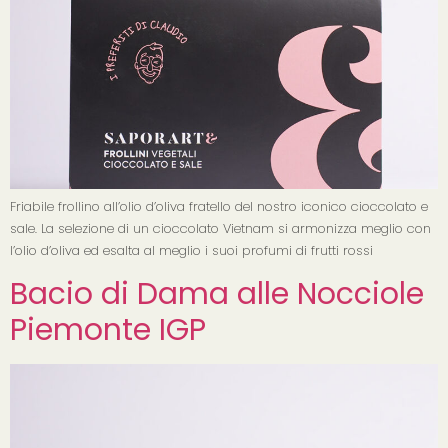
Friabile frollino all’olio d’oliva fratello del nostro iconico cioccolato e
sale. La selezione di un cioccolato Vietnam si armonizza meglio con
l’olio d’oliva ed esalta al meglio i suoi profumi di frutti rossi
Bacio di Dama alle Nocciole
Piemonte IGP