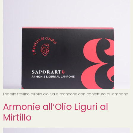
Friabile frollino all’olio d’oliva e mandorle con confettura di lampone
Armonie all’Olio Liguri al
Mirtillo