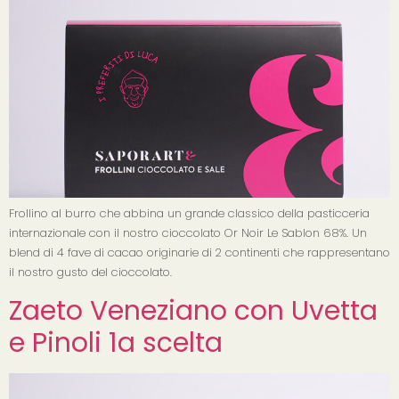
Frollino al burro che abbina un grande classico della pasticceria
internazionale con il nostro cioccolato Or Noir Le Sablon 68%. Un
blend di 4 fave di cacao originarie di 2 continenti che rappresentano
il nostro gusto del cioccolato.
Zaeto Veneziano con Uvetta
e Pinoli 1a scelta