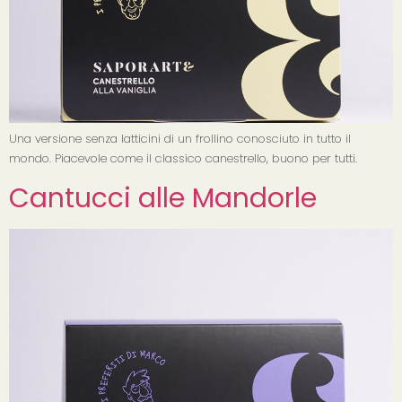
Una versione senza latticini di un frollino conosciuto in tutto il
mondo. Piacevole come il classico canestrello, buono per tutti.
Cantucci alle Mandorle