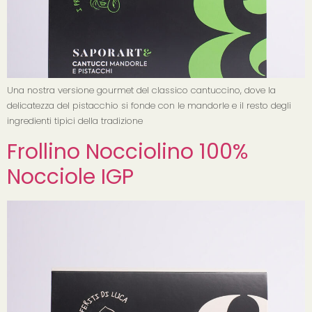
Una nostra versione gourmet del classico cantuccino, dove la
delicatezza del pistacchio si fonde con le mandorle e il resto degli
ingredienti tipici della tradizione
Frollino Nocciolino 100%
Nocciole IGP